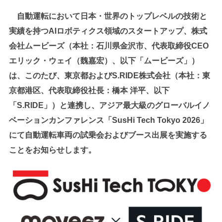
c
k
p
自動運転において日本・世界のトップレベルの技術と
e
e
y
実績を持つAIロボティクス領域のスタートアップ、株式
b
dI
Li
会社ムービーズ（本社：石川県金沢市、代表取締役CEO
o
n
n
エリック・ウェイ（魏嘉宏）、以下「ムービーズ」）
o
k
は、このたび、東京都およびS.RIDE株式会社（本社：東
k
京都港区、代表取締役社長：橋本 洋平、以下
「S.RIDE」）と連携し、アジア最大級のグローバルイノ
ベーションカンファレンス「SusHi Tech Tokyo 2026」
にて自動運転車両の試乗会およびブース出展を実施する
ことをお知らせします。