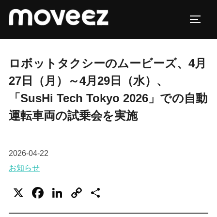
コ
ン
サイド
テ
ン
ツ
ロボットタクシーのムービーズ、4月
へ
27日（月）～4月29日（水）、
ス
「SusHi Tech Tokyo 2026」での自動
キ
運転車両の試乗会を実施
ッ
プ
2026-04-22
お知らせ
X
F
Li
C
共
a
n
o
有