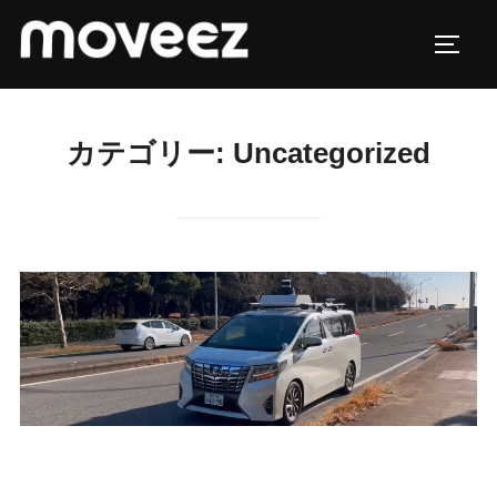
コ
ン
サイド
テ
ン
ツ
カテゴリー:
Uncategorized
へ
ス
キ
ッ
プ