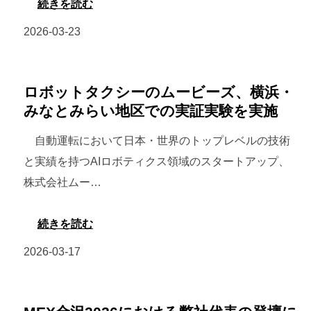
:
続きを読む
29
ー
ョ
日
日
2026-03-23
ビ
ン
刊
（水）、
ー
で
自
「SUSHI
ズ、
第
動
TECH
ロボットタクシーのムービーズ、横浜・
4
2
車
みなとみらい地区での実証実験を実施
TOKYO
月
位
新
2026」
27
自動運転において日本・世界のトップレベルの技術
に
聞
で
日
と実績を持つAIロボティクス領域のスタートアップ、
入
に
の
（月）
株式会社ムー…
賞
て、
自
～
当
動
4
:
続きを読む
社
運
月
ロ
2026-03-17
の
転
29
ボ
自
車
日
ッ
動
両
（水）、
ト