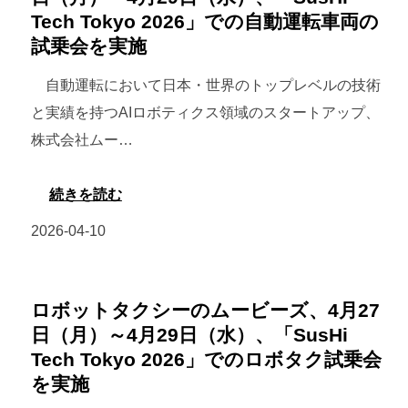
Tech Tokyo 2026」での自動運転車両の
ク
試乗会を実施
シ
ー
自動運転において日本・世界のトップレベルの技術
の
と実績を持つAIロボティクス領域のスタートアップ、
ム
株式会社ムー…
ー
ビ
:
続きを読む
ー
ロ
2026-04-10
ズ、
ボ
米
ッ
国
ト
ロボットタクシーのムービーズ、4月27
商
タ
日（月）～4月29日（水）、「SusHi
務
Tech Tokyo 2026」でのロボタク試乗会
ク
省
を実施
シ
主