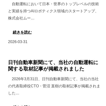
ー
自動運転において日本・世界のトップレベルの技術
催
の
と実績を持つAIロボティクス領域のスタートアップ、
の
ム
株式会社ムー…
投
ー
資
ビ
:
続きを読む
サ
ー
ロ
ミ
2026-03-31
ズ、
ボ
ッ
4
ッ
ト
月
ト
日刊自動車新聞にて、当社の自動運転に
の
27
タ
関する取材記事が掲載されました
ピ
日
ク
ッ
2026年3月31日、日刊自動車新聞にて、当社の当社
（月）
シ
チ
の代表取締役CTO・菅沼 直樹の取材記事が掲載されま
～
ー
セ
した…
4
の
ッ
月
ム
シ