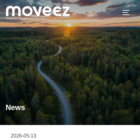
コ
ン
サイド
テ
ン
ツ
へ
ス
キ
ッ
プ
News
2026-05-13