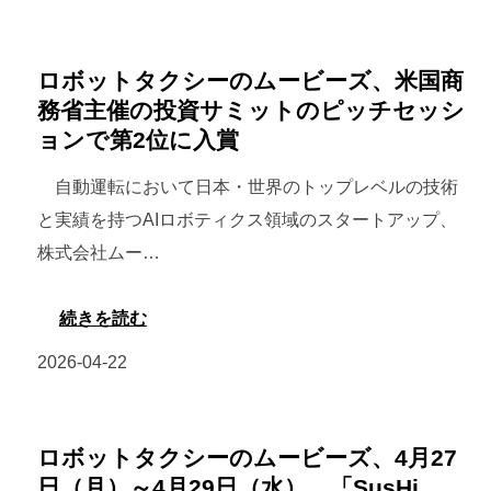
ロボットタクシーのムービーズ、米国商
務省主催の投資サミットのピッチセッシ
ョンで第2位に入賞
自動運転において日本・世界のトップレベルの技術
と実績を持つAIロボティクス領域のスタートアップ、
株式会社ムー…
:
続きを読む
ロ
2026-04-22
ボ
ッ
ト
ロボットタクシーのムービーズ、4月27
タ
日（月）～4月29日（水）、「SusHi